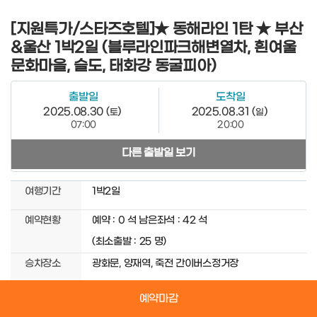
[지원특가/스타즈호텔]★ 동해라인 1탄 ★ 부산
&울산 1박2일 (블루라인파크해변열차, 흰여울
문화마을, 슬도, 태화강 동굴피아)
출발일
도착일
2025.08.30 (
)
2025.08.31 (
)
토
일
07:00
20:00
다른 출발일 보기
여행기간
1박2일
예약현황
예약 :
0
석
남은좌석 :
42
석
(최소출발 :
25
명)
승차장소
광화문, 양재역, 죽전 간이버스정거장
예약마감
출발일선택