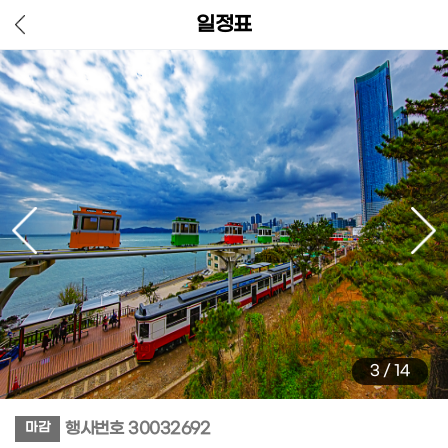
일정표
3
/
14
행사번호
30032692
마감