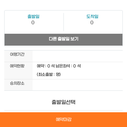
출발일
도착일
(
)
(
)
다른 출발일 보기
여행기간
예약현황
예약 :
0
석
남은좌석 :
0
석
(최소출발 :
명)
승차장소
출발일선택
.
예약마감