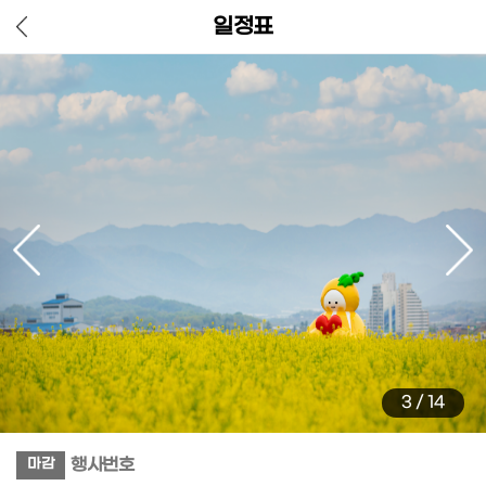
일정표
3
/
14
행사번호
마감