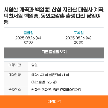
시원한 계곡과 백일홍! 산청 지리산 대원사 계곡,
덕천서원 백일홍, 동의보감촌 출렁다리 당일여
행
출발일
도착일
2025.08.16 (
)
2025.08.16 (
)
토
토
07:00
20:30
다른 출발일 보기
여행기간
당일
예약현황
예약 :
41
석
남은좌석 :
1
석
(최소출발 :
25
명)
승차장소
광화문, 양재역, 죽전 간이버스정거장
예약마감
출발일선택