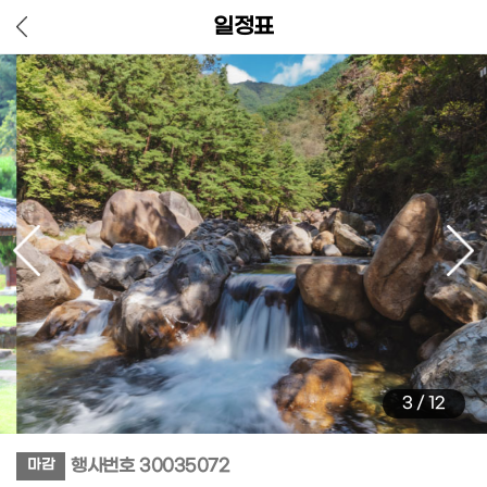
일정표
4
/
12
행사번호
30035072
마감