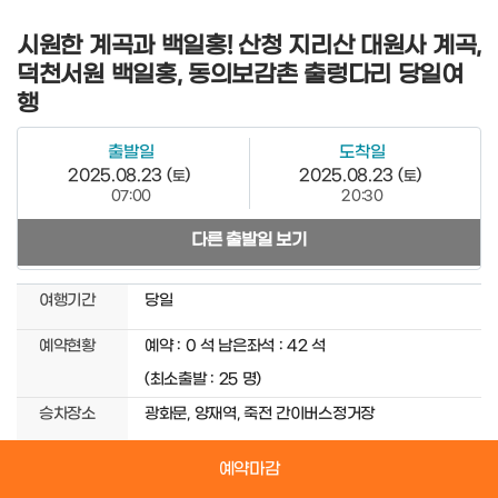
시원한 계곡과 백일홍! 산청 지리산 대원사 계곡,
덕천서원 백일홍, 동의보감촌 출렁다리 당일여
행
출발일
도착일
2025.08.23 (
)
2025.08.23 (
)
토
토
07:00
20:30
다른 출발일 보기
여행기간
당일
예약현황
예약 :
0
석
남은좌석 :
42
석
(최소출발 :
25
명)
승차장소
광화문, 양재역, 죽전 간이버스정거장
예약마감
출발일선택