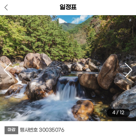
일정표
4
/
12
행사번호
30035076
마감